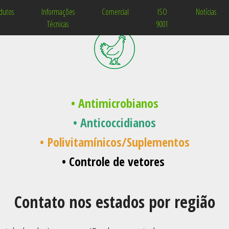
dutos
Informações
Comercial
ISO
Notícias
Técnicas
9001
• Antimicrobianos
• Anticoccidianos
• Polivitamínicos/Suplementos
• Controle de vetores
Contato nos estados por região